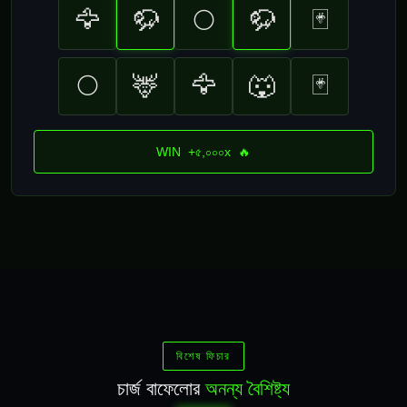
🦅
🦬
🌕
🦬
🃏
🌕
🦌
🦅
🐺
🃏
WIN +৫,০০০x 🔥
বিশেষ ফিচার
চার্জ বাফেলোর
অনন্য বৈশিষ্ট্য