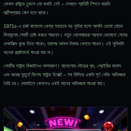
বোনাস রাউন্ডে ঢুকলে তো কথাই নেই – সেখানে প্রতিটি স্পিনে বাড়তি
মাল্টিপ্লায়ার যোগ হতে থাকে।
1971s-এ চার্জ বাফেলো খেলার সবচেয়ে বড় সুবিধা হলো আপনি ডেমো মোডে
বিনামূল্যে গেমটি চেষ্টা করতে পারবেন। নতুন খেলোয়াড়রা প্রথমে ডেমোতে গেমের
মেকানিক্স বুঝে নিতে পারেন, তারপর আসল টাকায় খেলতে পারেন। এই সুবিধাটা
অনেক প্ল্যাটফর্মে পাওয়া যায় না।
গেমটির সাউন্ড ডিজাইনও অসাধারণ। বাফেলোর দৌড়ের শব্দ, প্রেইরির বাতাস
এবং জয়ের মুহূর্তে বিশেষ সাউন্ড ইফেক্ট – সব মিলিয়ে একটা পূর্ণ গেমিং অভিজ্ঞতা
তৈরি হয়। মোবাইলে খেললেও একই মানের অভিজ্ঞতা পাওয়া যায়।