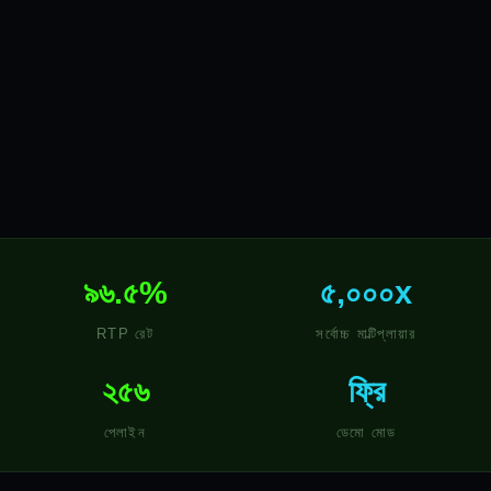
৯৬.৫%
৫,০০০x
RTP রেট
সর্বোচ্চ মাল্টিপ্লায়ার
২৫৬
ফ্রি
পেলাইন
ডেমো মোড