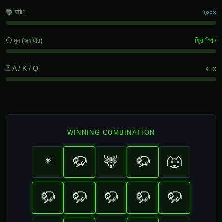
🦌 হরিণ
২০০x
🌕 মুন (স্ক্যাটার)
ফ্রি স্পিন
🃏 A / K / Q
৫০x
WINNING COMBINATION
🃏
🦬
🦌
🦬
🐺
🦬
🦬
🦬
🦬
🦬