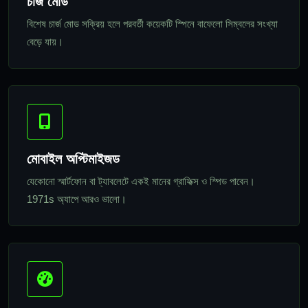
চার্জ মোড
বিশেষ চার্জ মোড সক্রিয় হলে পরবর্তী কয়েকটি স্পিনে বাফেলো সিম্বলের সংখ্যা
বেড়ে যায়।
মোবাইল অপ্টিমাইজড
যেকোনো স্মার্টফোন বা ট্যাবলেটে একই মানের গ্রাফিক্স ও স্পিড পাবেন।
1971s অ্যাপে আরও ভালো।