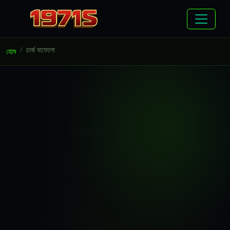
চার্জ বাফেলো
হোম