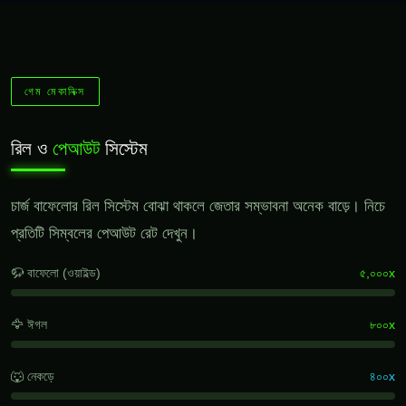
গেম মেকানিক্স
রিল ও
পেআউট
সিস্টেম
চার্জ বাফেলোর রিল সিস্টেম বোঝা থাকলে জেতার সম্ভাবনা অনেক বাড়ে। নিচে
প্রতিটি সিম্বলের পেআউট রেট দেখুন।
🦬 বাফেলো (ওয়াইল্ড)
৫,০০০x
🦅 ঈগল
৮০০x
🐺 নেকড়ে
৪০০x