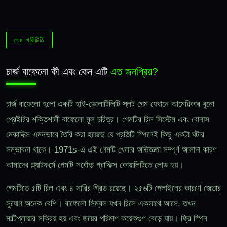
গেম পরিচিতি
চার্জ বাফেলো কী এবং কেন এটি
এত জনপ্রিয়?
চার্জ বাফেলো হলো একটি হাই-ভোলাটিলিটি স্লট গেম যেখানে আমেরিকার বুনো
প্রেইরির শক্তিশালী বাফেলো মূল চরিত্র। গেমটির রিল সিস্টেম এবং বোনাস
মেকানিক্স এমনভাবে তৈরি করা হয়েছে যে প্রতিটি স্পিনেই কিছু একটা ঘটার
সম্ভাবনা থাকে। 1971s-এ এই গেমটি খেলার অভিজ্ঞতা সম্পূর্ণ আলাদা কারণ
আমাদের প্ল্যাটফর্মে গেমটি সর্বোচ্চ গ্রাফিক্স কোয়ালিটিতে লোড হয়।
গেমটিতে ৫টি রিল এবং ৪ সারির গ্রিড রয়েছে। ২৫৬টি পেলাইনের কারণে জেতার
সুযোগ অনেক বেশি। বাফেলো সিম্বল যখন রিলে একসাথে আসে, তখন
মাল্টিপ্লায়ার সক্রিয় হয় এবং জয়ের পরিমাণ কয়েকগুণ বেড়ে যায়। ফ্রি স্পিন