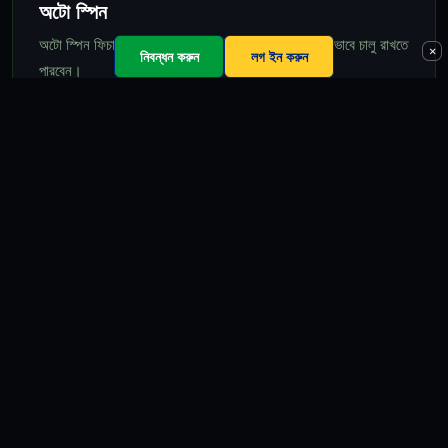
অটো স্পিন
অটো স্পিন ফিচার দিয়ে ১০ থেকে ১০০ স্পিন পর্যন্ত স্বয়ংক্রিয়ভাবে চালু রাখতে
×
নিবন্ধন করুন
লগ ইন করুন
পারবেন।