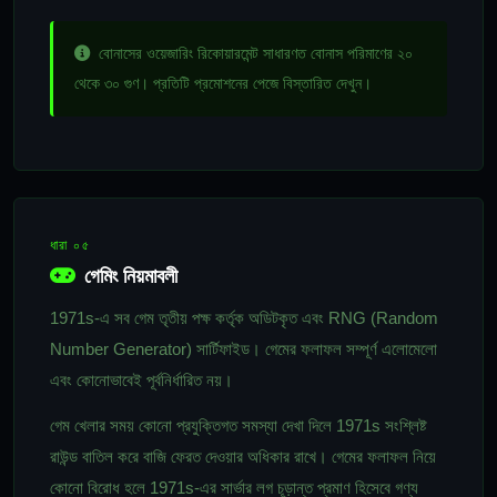
বোনাসের ওয়েজারিং রিকোয়ারমেন্ট সাধারণত বোনাস পরিমাণের ২০
থেকে ৩০ গুণ। প্রতিটি প্রমোশনের পেজে বিস্তারিত দেখুন।
ধারা ০৫
গেমিং নিয়মাবলী
1971s-এ সব গেম তৃতীয় পক্ষ কর্তৃক অডিটকৃত এবং RNG (Random
Number Generator) সার্টিফাইড। গেমের ফলাফল সম্পূর্ণ এলোমেলো
এবং কোনোভাবেই পূর্বনির্ধারিত নয়।
গেম খেলার সময় কোনো প্রযুক্তিগত সমস্যা দেখা দিলে 1971s সংশ্লিষ্ট
রাউন্ড বাতিল করে বাজি ফেরত দেওয়ার অধিকার রাখে। গেমের ফলাফল নিয়ে
কোনো বিরোধ হলে 1971s-এর সার্ভার লগ চূড়ান্ত প্রমাণ হিসেবে গণ্য