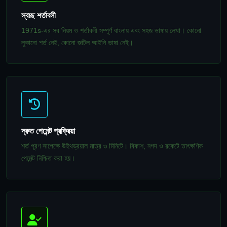
স্বচ্ছ শর্তাবলী
1971s-এর সব নিয়ম ও শর্তাবলী সম্পূর্ণ বাংলায় এবং সহজ ভাষায় লেখা। কোনো
লুকানো শর্ত নেই, কোনো জটিল আইনি ভাষা নেই।
দ্রুত পেমেন্ট প্রক্রিয়া
শর্ত পূরণ সাপেক্ষে উইথড্রয়াল মাত্র ৩ মিনিটে। বিকাশ, নগদ ও রকেটে তাৎক্ষণিক
পেমেন্ট নিশ্চিত করা হয়।