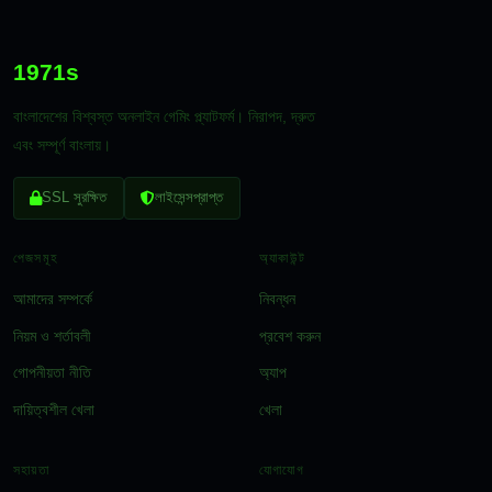
1971s
বাংলাদেশের বিশ্বস্ত অনলাইন গেমিং প্ল্যাটফর্ম। নিরাপদ, দ্রুত
এবং সম্পূর্ণ বাংলায়।
SSL সুরক্ষিত
লাইসেন্সপ্রাপ্ত
পেজসমূহ
অ্যাকাউন্ট
আমাদের সম্পর্কে
নিবন্ধন
নিয়ম ও শর্তাবলী
প্রবেশ করুন
গোপনীয়তা নীতি
অ্যাপ
দায়িত্বশীল খেলা
খেলা
সহায়তা
যোগাযোগ