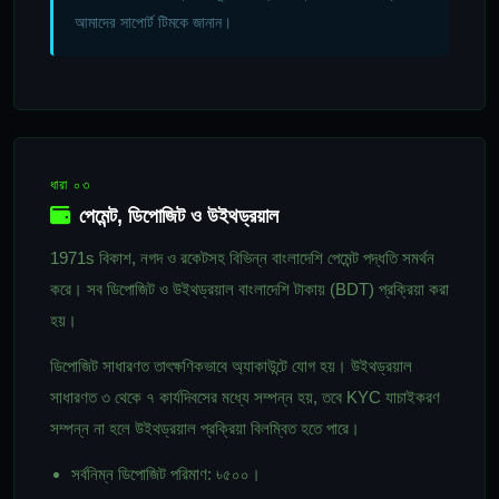
আমাদের সাপোর্ট টিমকে জানান।
ধারা ০৩
পেমেন্ট, ডিপোজিট ও উইথড্রয়াল
1971s বিকাশ, নগদ ও রকেটসহ বিভিন্ন বাংলাদেশি পেমেন্ট পদ্ধতি সমর্থন
করে। সব ডিপোজিট ও উইথড্রয়াল বাংলাদেশি টাকায় (BDT) প্রক্রিয়া করা
হয়।
ডিপোজিট সাধারণত তাৎক্ষণিকভাবে অ্যাকাউন্টে যোগ হয়। উইথড্রয়াল
সাধারণত ৩ থেকে ৭ কার্যদিবসের মধ্যে সম্পন্ন হয়, তবে KYC যাচাইকরণ
সম্পন্ন না হলে উইথড্রয়াল প্রক্রিয়া বিলম্বিত হতে পারে।
সর্বনিম্ন ডিপোজিট পরিমাণ: ৳৫০০।