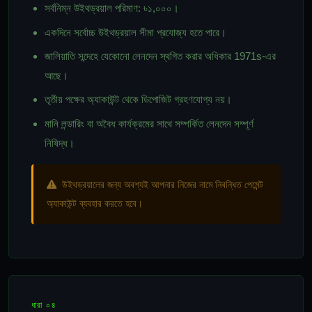
সর্বনিম্ন উইথড্রয়াল পরিমাণ: ৳১,০০০।
একদিনে সর্বোচ্চ উইথড্রয়াল সীমা প্রযোজ্য হতে পারে।
জালিয়াতি সন্দেহে যেকোনো লেনদেন স্থগিত করার অধিকার 1971s-এর
আছে।
তৃতীয় পক্ষের অ্যাকাউন্ট থেকে ডিপোজিট গ্রহণযোগ্য নয়।
মানি লন্ডারিং বা অবৈধ কার্যক্রমের সাথে সম্পর্কিত লেনদেন সম্পূর্ণ
নিষিদ্ধ।
উইথড্রয়ালের জন্য অবশ্যই আপনার নিজের নামে নিবন্ধিত পেমেন্ট
অ্যাকাউন্ট ব্যবহার করতে হবে।
ধারা ০৪