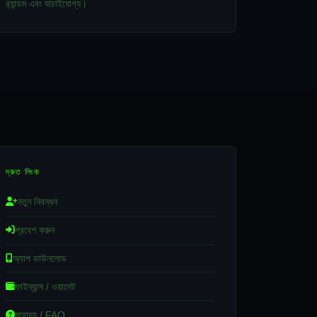
র‍্যান্ডম এবং যাচাইযোগ্য।
দ্রুত লিংক
নতুন নিবন্ধন
প্রবেশ করুন
অ্যাপ ডাউনলোড
ফাইন্যান্স / ওয়ালেট
সাহায্য / FAQ