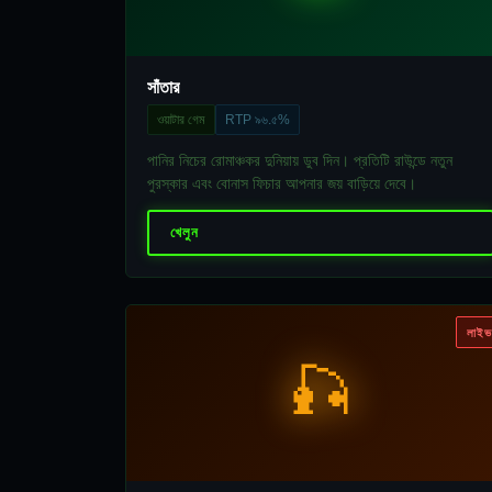
সাঁতার
ওয়াটার গেম
RTP ৯৬.৫%
পানির নিচের রোমাঞ্চকর দুনিয়ায় ডুব দিন। প্রতিটি রাউন্ডে নতুন
পুরস্কার এবং বোনাস ফিচার আপনার জয় বাড়িয়ে দেবে।
খেলুন
লাই
🎣