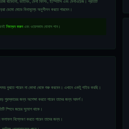
ার্জ বাফেলো, ডাইভিং, মেগা ফিশিং, ইস্পোর্টস এবং মেগাওয়েজ। প্রতিটি
়াড়রা ডেমো মোডে বিনামূল্যে অনুশীলন করতে পারবেন।
এখনই
নিবন্ধন করুন
এবং ওয়েলকাম বোনাস পান।
ময় বুঝতে পারেন না কোথা থেকে শুরু করবেন। এখানে একটু গাইড করছি।
ড় পুরস্কারের জন্য অপেক্ষা করতে পারেন তাদের জন্য আদর্শ।
িটি স্পিনে জয়ের সুযোগ থাকে।
্টের ফলাফল বিশ্লেষণ করতে পারেন তাদের জন্য।
ভিজ্ঞ খেলোয়াড়দের পছন্দ।