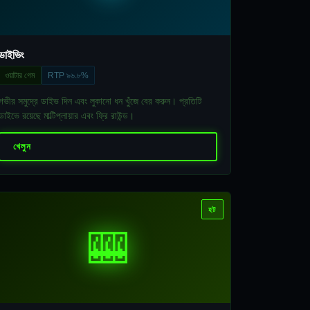
ডাইভিং
ওয়াটার গেম
RTP ৯৬.৮%
গভীর সমুদ্রে ডাইভ দিন এবং লুকানো ধন খুঁজে বের করুন। প্রতিটি
ডাইভে রয়েছে মাল্টিপ্লায়ার এবং ফ্রি রাউন্ড।
খেলুন
হট
🎰