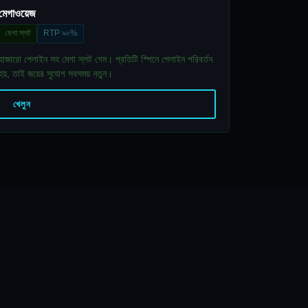
মেগাওয়েজ
মেগা স্লট
RTP ৯৮%
হাজারো পেলাইন সহ মেগা স্লট গেম। প্রতিটি স্পিনে পেলাইন পরিবর্তন
হয়, তাই জয়ের সুযোগ সবসময় নতুন।
খেলুন