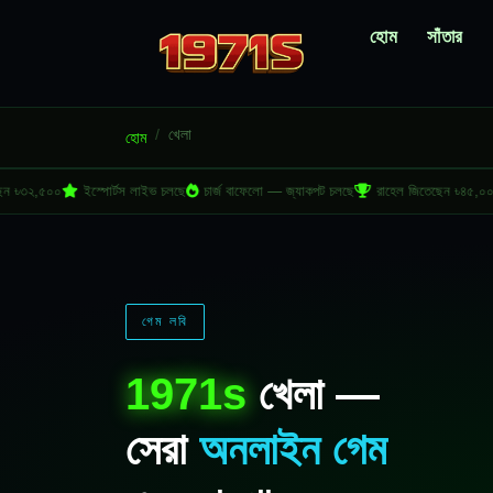
হোম
সাঁতার
খেলা
হোম
২,৫০০
ইস্পোর্টস লাইভ চলছে
চার্জ বাফেলো — জ্যাকপট চলছে
রাহেল জিতেছেন ৳৪৫,০০০
ম
গেম লবি
1971s
খেলা —
সেরা
অনলাইন গেম