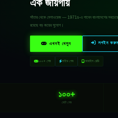
এক জায়গায়
সাঁতার থেকে মেগাওয়েজ — 1971s-এ পাবেন বাংলাদেশের সবচেয়ে 
রয়েছে বড় জয়ের সুযোগ।
লগইন করু
এখনই খেলুন
১০০+ গেম
লাইভ গেম
মোবাইল রেডি
১০০+
মোট গেম