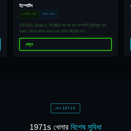
ইস্পোর্টস
স্পোর্টস বেটিং
লাইভ অডস
CS:GO, Dota 2, PUBG সহ সব বড় ইস্পোর্টস টুর্নামেন্টে বেট
করুন। রিয়েল-টাইম অডস এবং লাইভ স্ট্রিমিং সহ।
খেলুন
কেন 1971S
1971s খেলার
বিশেষ সুবিধা